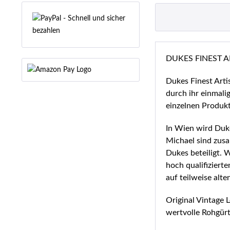
DUKES FINEST ART
Dukes Finest Arti
durch ihr einmali
einzelnen Produk
In Wien wird Duke
Michael sind zusa
Dukes beteiligt. 
hoch qualifiziert
auf teilweise al
Original Vintage
wertvolle Rohgürt