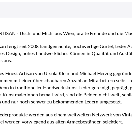
ISAN - Uschi und Michi aus Wien, uralte Freunde und die Ma
san ferigt seit 2008 handgemachte, hochwertige Gürtel, Leder A
ges Design, hohes handwerkliches Können in Qualität und Ausführ
ts aus.
s Finest Artisan von Ursula Klein und Michael Herzog gegründe
mmen mit einer überschaubaren Anzahl an Mitarbeitern selbst n
Wenn in traditioneller Handwerkskunst Leder gereinigt, geprägt, g
en Kunstmalerinnen bemalt wird, sind die Beiden nicht weit, schl
ten und nur noch schwer zu bekommenden Ledern umgesetzt.
 Lederprodukte werden aus einem weltweiten Netzwerk von Vin
el werden vorwiegend aus alten Armeebeständen selektiert.