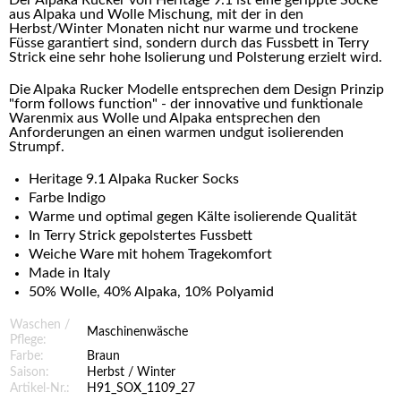
Der Alpaka Rucker von Heritage 9.1 ist eine gerippte Socke
aus Alpaka und Wolle Mischung, mit der in den
Herbst/Winter Monaten nicht nur warme und trockene
Füsse garantiert sind, sondern durch das Fussbett in Terry
Strick eine sehr hohe Isolierung und Polsterung erzielt wird.
Die Alpaka Rucker Modelle entsprechen dem Design Prinzip
"form follows function" - der innovative und funktionale
Warenmix aus Wolle und Alpaka entsprechen den
Anforderungen an einen warmen undgut isolierenden
Strumpf.
Heritage 9.1 Alpaka Rucker Socks
Farbe Indigo
Warme und optimal gegen Kälte isolierende Qualität
In Terry Strick gepolstertes Fussbett
Weiche Ware mit hohem Tragekomfort
Made in Italy
50% Wolle, 40% Alpaka, 10% Polyamid
Waschen /
Maschinenwäsche
Pflege:
Farbe:
Braun
Saison:
Herbst / Winter
Artikel-Nr.:
H91_SOX_1109_27