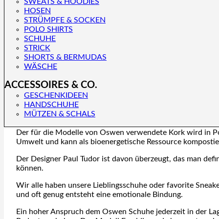
SWEATS & HOODIES
Für die Filterung wurden keine Ergebnisse gefunden!
HOSEN
STRÜMPFE & SOCKEN
POLO SHIRTS
OSWEN - Schuhe mit Charakter und Style
SCHUHE
STRICK
Paul Tudor, Mastermind und Designer der Footwear von Oswe
SHORTS & BERMUDAS
WÄSCHE
Das Design der Schuhe und Sneaker baut sich ausschliesslic
aus denen die charaktervollen Modelle von Paul Tudor enst
ACCESSOIRES & CO.
Materialien aus europäischer Herkunft und nachwachsende
GESCHENKIDEEN
HANDSCHUHE
Crepe und Leder sind Naturprodukte, die nachhaltig und 
MÜTZEN & SCHALS
Materialien, die in der Herstellung als auch der Entsorgun
Der für die Modelle von Oswen verwendete Kork wird in Port
Umwelt und kann als bioenergetische Ressource kompostie
Der Designer Paul Tudor ist davon überzeugt, das man defi
können.
Wir alle haben unsere Lieblingsschuhe oder favorite Sneake
und oft genug entsteht eine emotionale Bindung.
Ein hoher Anspruch dem Oswen Schuhe jederzeit in der Lag