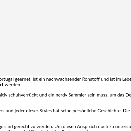
n beschreibt den Look der Kollektion als das Spiegelbild der 
h auf 4 nachhaltig gewonnenen Materialien auf. Kork, Crepe, Le
ehen. Zur Einhaltung einer transparenten und nachhaltigen Lief
n Quellen.
umweltgerecht gesourced werden und nach Nutzung dem Recyclin
g als umweltproblematisch zu werten sind.
ugal geernet, ist ein nachwachsender Rohstoff und ist im Leben
rt werden.
nitiv schuhverrückt und ein nerdy Sammler sein muss, um das Des
rs und jeder dieser Styles hat seine persönliche Geschichte. Die
e sind gerecht zu werden. Um diesen Anspruch noch zu unterstre