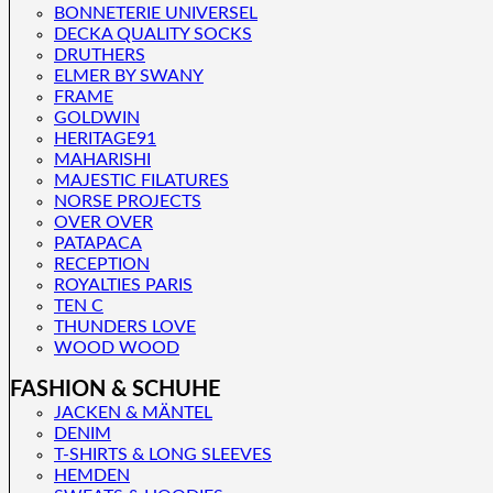
BONNETERIE UNIVERSEL
DECKA QUALITY SOCKS
DRUTHERS
Kategorien
ELMER BY SWANY
FRAME
NEU
GOLDWIN
DESIGNER
HERITAGE91
BEKLEIDUNG
MAHARISHI
ACCESSOIRES
MAJESTIC FILATURES
SALE
NORSE PROJECTS
OVER OVER
PATAPACA
RECEPTION
ROYALTIES PARIS
TEN C
THUNDERS LOVE
WOOD WOOD
FASHION & SCHUHE
JACKEN & MÄNTEL
Sortierung:
DENIM
T-SHIRTS & LONG SLEEVES
Filter schließen
HEMDEN