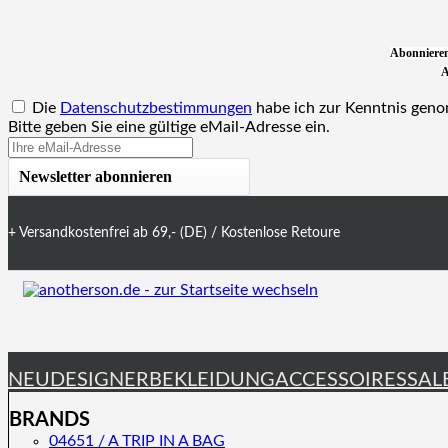
Abonnieren
A
Die
Datenschutzbestimmungen
habe ich zur Kenntnis gen
Bitte geben Sie eine gültige eMail-Adresse ein.
Newsletter abonnieren
+ Versandkostenfrei ab 69,- (DE) / Kostenlose Retoure
NEU
DESIGNER
BEKLEIDUNG
ACCESSOIRES
SAL
BRANDS
Menü schließen
04651 / A TRIP IN A BAG