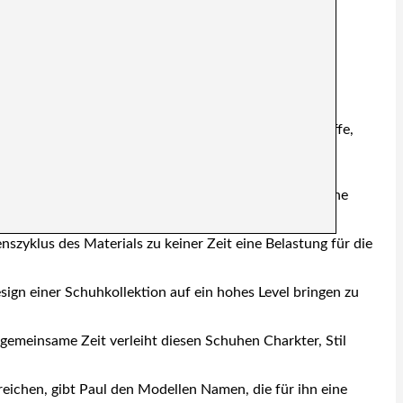
Schönheit des Einfachen.
der und vegane Alternativen sind die einzigen Rohstoffe,
erketten, stammen alle zur Produktion genutzten
g zugeführt werden können. Leder ersetzt synthetische
szyklus des Materials zu keiner Zeit eine Belastung für die
ign einer Schuhkollektion auf ein hohes Level bringen zu
 gemeinsame Zeit verleiht diesen Schuhen Charkter, Stil
ichen, gibt Paul den Modellen Namen, die für ihn eine